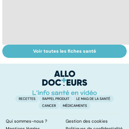
Voir toutes les fiches santé
Les vertus
Tout savoir sur
I
secrètes des
les infections
a
épices
pulmonaires
fa
d'
RECETTES
RAPPEL PRODUIT
LE MAG DE LA SANTÉ
CANCER
MÉDICAMENTS
Qui sommes-nous ?
Gestion des cookies
Mentions légales
Politiques de confidentialité