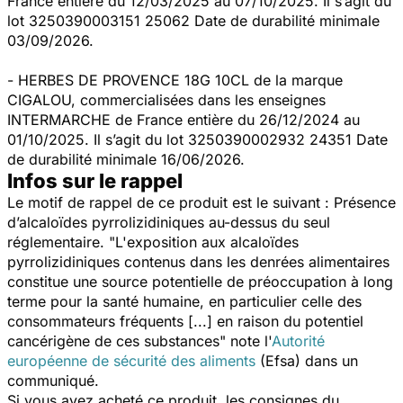
France entière du 12/03/2025 au 07/10/2025. Il s’agit du
lot 3250390003151 25062 Date de durabilité minimale
03/09/2026.
- HERBES DE PROVENCE 18G 10CL de la marque
CIGALOU, commercialisées dans les enseignes
INTERMARCHE de France entière du 26/12/2024 au
01/10/2025. Il s’agit du lot 3250390002932 24351 Date
de durabilité minimale 16/06/2026.
Infos sur le rappel
Le motif de rappel de ce produit est le suivant : Présence
d’alcaloïdes pyrrolizidiniques au-dessus du seul
réglementaire. "
L'exposition aux alcaloïdes
pyrrolizidiniques contenus dans les denrées alimentaires
constitue une source potentielle de préoccupation à long
terme pour la santé humaine, en particulier celle des
consommateurs fréquents [...] en raison du potentiel
cancérigène de ces substances"
note l'
Autorité
européenne de sécurité des aliments
(Efsa) dans un
communiqué.
Si vous avez acheté ce produit, les consignes du