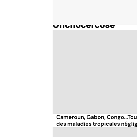
Onchocercose
Accueil
Thématiques
Cameroun, Gabon, Congo...Tour
des maladies tropicales négli