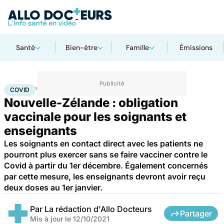
Santé
Bien-être
Famille
Émissions
Accueil
Santé
Maladies
Maladies infectieuses
Covid
COVID
Nouvelle-Zélande : obligation
vaccinale pour les soignants et
enseignants
Les soignants en contact direct avec les patients ne
pourront plus exercer sans se faire vacciner contre le
Covid à partir du 1er décembre. Également concernés
par cette mesure, les enseignants devront avoir reçu
deux doses au 1er janvier.
Par
La rédaction d'Allo Docteurs
Partager
Mis à jour le
12/10/2021