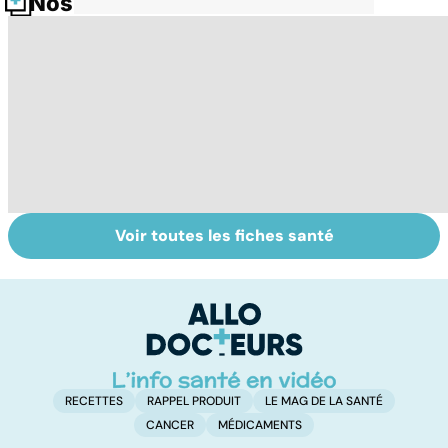
Nos fiches santé
Voir toutes les fiches santé
Tout savoir sur
Covid-19 : tout
I
les infections
savoir sur la
a
pulmonaires
maladie
fa
d'
RECETTES
RAPPEL PRODUIT
LE MAG DE LA SANTÉ
CANCER
MÉDICAMENTS