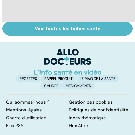
Voir toutes les fiches santé
La tuberculose
Tout savoir sur
I
pulmonaire
les infections
a
pulmonaires
fa
d'
RECETTES
RAPPEL PRODUIT
LE MAG DE LA SANTÉ
CANCER
MÉDICAMENTS
Qui sommes-nous ?
Gestion des cookies
Mentions légales
Politiques de confidentialité
Charte d'utilisation
Index thématique
Flux RSS
Flux Atom