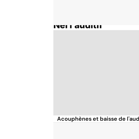
Nerf auditif
Accueil
Thématiques
Acouphènes et baisse de l'aud