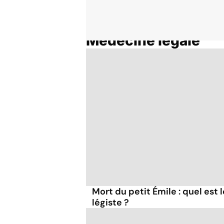
Médecine légale
Accueil
Thématiques
Mort du petit Émile : quel est
légiste ?