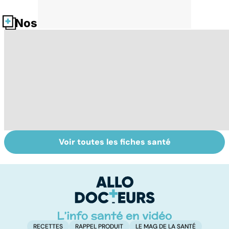
Nos fiches santé
Voir toutes les fiches santé
Mediator® : le
Tout savoir sur
I
début d'une
les infections
a
enquête
pulmonaires
fa
d'
RECETTES
RAPPEL PRODUIT
LE MAG DE LA SANTÉ