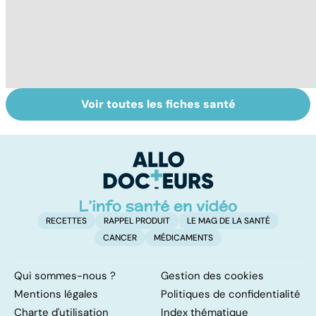
Voir toutes les fiches santé
Sexualité,
Le sperme : son
S
infertilité et
odeur, sa couleur,
re
PMA, des liens
sa composition...
li
étroits
RECETTES
RAPPEL PRODUIT
LE MAG DE LA SANTÉ
CANCER
MÉDICAMENTS
Qui sommes-nous ?
Gestion des cookies
Mentions légales
Politiques de confidentialité
Charte d'utilisation
Index thématique