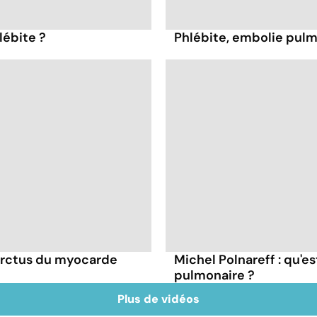
ébite ?
Phlébite, embolie pulm
arctus du myocarde
Michel Polnareff : qu'
pulmonaire ?
Plus de vidéos