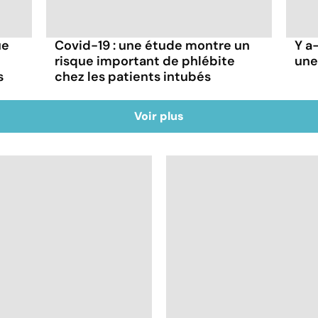
ue
Covid-19 : une étude montre un
Y a-
risque important de phlébite
une
s
chez les patients intubés
Voir plus