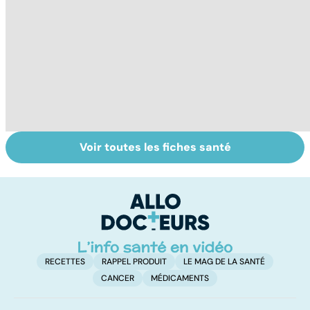
Voir toutes les fiches santé
Embolie
À quoi servent
To
pulmonaire : un
les
le
caillot dans
anticoagulants ?
p
l'artère
pulmonaire
RECETTES
RAPPEL PRODUIT
LE MAG DE LA SANTÉ
CANCER
MÉDICAMENTS