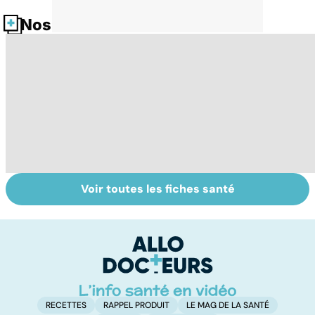
Nos fiches santé
Voir toutes les fiches santé
Tout savoir sur
Pollution de l'air :
BP
les infections
sommes-nous
b
pulmonaires
protégés ?
f
RECETTES
RAPPEL PRODUIT
LE MAG DE LA SANTÉ