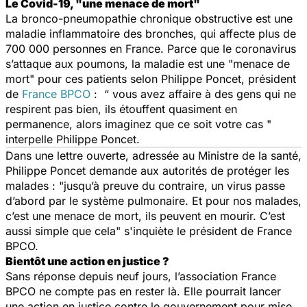
Le Covid-19, "une menace de mort"
La bronco-pneumopathie chronique obstructive est une
maladie inflammatoire des bronches, qui affecte plus de
700 000 personnes en France. Parce que le coronavirus
s’attaque aux poumons, la maladie est une
"menace de
mort"
pour ces patients selon Philippe Poncet, président
de
France BPCO
:
“ vous avez affaire à des gens qui ne
respirent pas bien, ils étouffent quasiment en
permanence, alors imaginez que ce soit votre cas "
interpelle Philippe Poncet.
Dans une lettre ouverte, adressée au Ministre de la santé,
Philippe Poncet demande aux autorités de protéger les
malades :
"jusqu’à preuve du contraire, un virus passe
d’abord par le système pulmonaire. Et pour nos malades,
c’est une menace de mort, ils peuvent en mourir. C’est
aussi simple que cela"
s'inquiète le président de France
BPCO.
Bientôt une action en justice ?
Sans réponse depuis neuf jours, l’association France
BPCO ne compte pas en rester là. Elle pourrait lancer
une action en justice contre le gouvernement pour mise