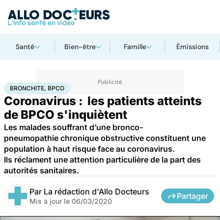
Santé
Bien-être
Famille
Émissions
Accueil
Santé
Maladies
Bronchite, BPCO
BRONCHITE, BPCO
Coronavirus : les patients atteints
de BPCO s'inquiètent
Les malades souffrant d’une bronco-
pneumopathie chronique obstructive constituent une
population à haut risque face au coronavirus.
Ils réclament une attention particulière de la part des
autorités sanitaires.
Par
La rédaction d'Allo Docteurs
Partager
Mis à jour le
06/03/2020