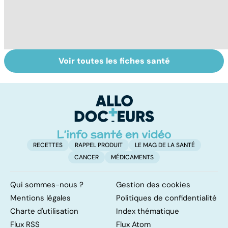
Voir toutes les fiches santé
Pollution de l'air :
Pollution : quand
A
sommes-nous
le danger vient
l
protégés ?
de l'intérieur
s
RECETTES
RAPPEL PRODUIT
LE MAG DE LA SANTÉ
CANCER
MÉDICAMENTS
Qui sommes-nous ?
Gestion des cookies
Mentions légales
Politiques de confidentialité
Charte d'utilisation
Index thématique
Flux RSS
Flux Atom