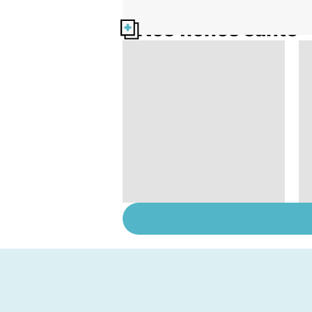
Nos fiches santé
Trisomie 21 : du
dépistage à la prise
en charge