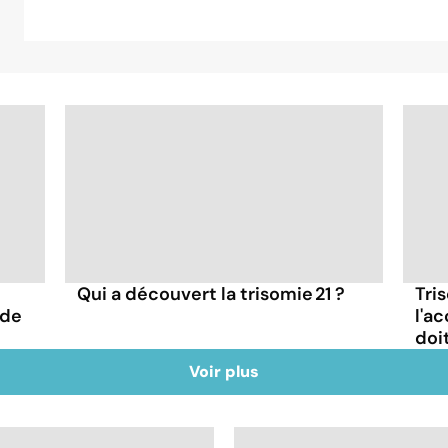
Qui a découvert la trisomie 21 ?
Tri
 de
l'a
doi
Voir plus