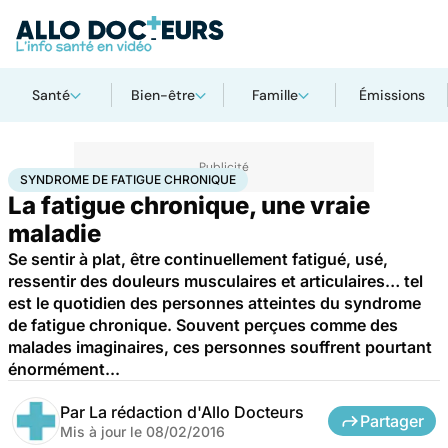
Santé
Bien-être
Famille
Émissions
Accueil
Santé
Syndrome de fatigue chronique
SYNDROME DE FATIGUE CHRONIQUE
La fatigue chronique, une vraie
maladie
Se sentir à plat, être continuellement fatigué, usé,
ressentir des douleurs musculaires et articulaires… tel
est le quotidien des personnes atteintes du syndrome
de fatigue chronique. Souvent perçues comme des
malades imaginaires, ces personnes souffrent pourtant
énormément...
Par
La rédaction d'Allo Docteurs
Partager
Mis à jour le
08/02/2016