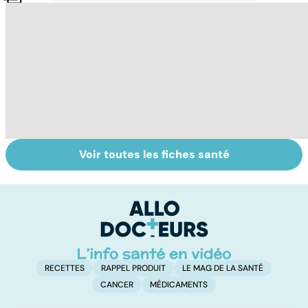
Voir toutes les fiches santé
Comment
Accident
C
maîtriser le
vasculaire
m
bégaiement ?
cérébral : l'enfant
également
touché
RECETTES
RAPPEL PRODUIT
LE MAG DE LA SANTÉ
CANCER
MÉDICAMENTS