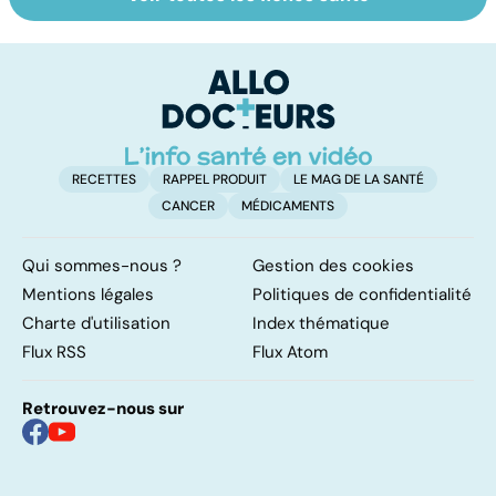
Tout savoir sur
Inflammation des
Su
les infections
amygdales : que
le
pulmonaires
faire en cas
l'
d'angine ?
RECETTES
RAPPEL PRODUIT
LE MAG DE LA SANTÉ
CANCER
MÉDICAMENTS
Qui sommes-nous ?
Gestion des cookies
Mentions légales
Politiques de confidentialité
Charte d'utilisation
Index thématique
Flux RSS
Flux Atom
Retrouvez-nous sur