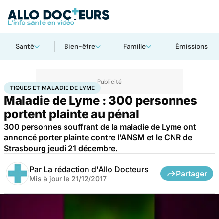
Santé
Bien-être
Famille
Émissions
Accueil
Santé
Société
Justice
Tiques et Maladie de Lyme
TIQUES ET MALADIE DE LYME
Maladie de Lyme : 300 personnes
portent plainte au pénal
300 personnes souffrant de la maladie de Lyme ont
annoncé porter plainte contre l’ANSM et le CNR de
Strasbourg jeudi 21 décembre.
Par
La rédaction d'Allo Docteurs
Partager
Mis à jour le
21/12/2017