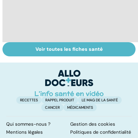
Voir toutes les fiches santé
Mediator® : le
Maladie de Lyme,
To
début d'une
quand les tiques
le
enquête
attaquent
p
RECETTES
RAPPEL PRODUIT
LE MAG DE LA SANTÉ
CANCER
MÉDICAMENTS
Qui sommes-nous ?
Gestion des cookies
Mentions légales
Politiques de confidentialité