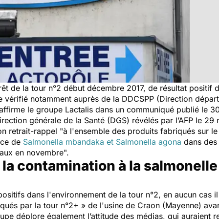
rrêt de la tour n°2 début décembre 2017, de résultat positif
être vérifié notamment auprès de la DDCSPP (Direction dépar
 affirme le groupe Lactalis dans un communiqué publié le 30
irection générale de la Santé (DGS) révélés par l’AFP le 29
 retrait-rappel "
à l'ensemble des produits fabriqués sur le 
ence de
Salmonella mbandaka et Salmonella agona
dans des p
ntaux en novembre
".
 la contamination à la salmonell
 positifs dans l'environnement de la tour n°2, en aucun cas 
riqués par la tour n°2+ » de l'usine de Craon (Mayenne) ava
roupe déplore également l’attitude des médias, qui auraient 