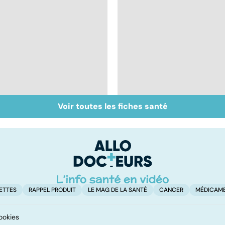
Voir toutes les fiches santé
La salmonelle,
Tout savoir sur les
souvent à l'origine
infections
des gastro-entérites
pulmonaires
ETTES
RAPPEL PRODUIT
LE MAG DE LA SANTÉ
CANCER
MÉDICAM
ookies