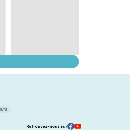
Inflammation des
amygdales : que faire
en cas d'angine ?
ENTS
Retrouvez-nous sur