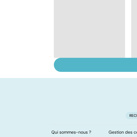
Intoxications
alimentaires :
menaces dans nos
assiettes !
REC
Qui sommes-nous ?
Gestion des c