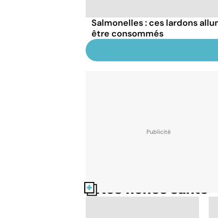
Salmonelles : ces lardons all
être consommés
Nos fiches santé