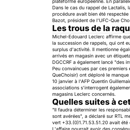
plateforme européenne. En parallèle
Dans le cas du rappel de Lactalis, 
procédure avait bien été respectée 
Bazot, président de l'UFC-Que Choisi
Les trous de la raq
Michel-Edouard Leclerc affirme que 
la succession de rappels, qui ont eu
surplus d'activité. Il mentionne ég
arrivés en magasin avec un étiquetag
DGCCRF a également lancé "des inve
Peu convaincues par ces premiers
QueChoisir) ont déploré le manque d
10 janvier à l'AFP Quentin Guillemai
associations s'interrogent égalemen
magasins Leclerc concernés.
Quelles suites à cet
"Il faudra déterminer les responsabil
sont avérées", a déclaré sur RTL m
vert +33.(0)1.71.53.51.20 avait ét
L'affaire pourrait avoir des conséq