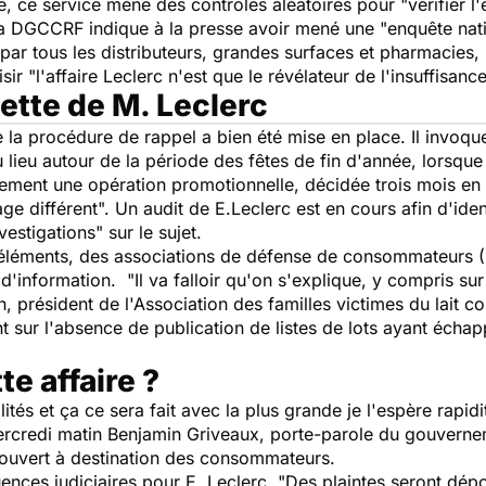
, ce service mène des contrôles aléatoires pour "vérifier l'
la DGCCRF indique à la presse avoir mené une "enquête natio
par tous les distributeurs, grandes surfaces et pharmacies,
r "l'affaire Leclerc n'est que le révélateur de l'insuffisance
uette de M. Leclerc
la procédure de rappel a bien été mise en place. Il invoque
 lieu autour de la période des fêtes de fin d'année, lorsque
alement une opération promotionnelle, décidée trois mois en 
e différent". Un audit de E.Leclerc est en cours afin d'ident
stigations" sur le sujet.
 éléments, des associations de défense de consommateurs
'information. "Il va falloir qu'on s'explique, y compris sur
n, président de l'Association des familles victimes du lait 
t sur l'absence de publication de listes de lots ayant écha
te affaire ?
ités et ça ce sera fait avec la plus grande je l'espère rapidit
ercredi matin Benjamin Griveaux, porte-parole du gouverne
é ouvert à destination des consommateurs.
uences judiciaires pour E. Leclerc. "Des plaintes seront dé