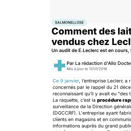
Accueil
Santé
Salmonellose
SALMONELLOSE
Comment des laits
vendus chez Lecl
Un audit de E.Leclerc est en cours, 
Par
La rédaction d'Allo Doct
Mis à jour le
11/01/2018
Ce 9 janvier
, l’entreprise Leclerc 
concernés par le rappel du 21 déce
reconnaissant qu’il y avait eu "des 
La raquette, c’est la
procédure rapp
surveillance de la Direction généra
(DGCCRF). L'entreprise ayant fabriq
clients en magasins et en communi
informations auprès du grand publ