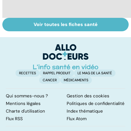
Voir toutes les fiches santé
Rougeole :
Tout savoir sur
V
l'importance de
les virus
v
la vaccination
RECETTES
RAPPEL PRODUIT
LE MAG DE LA SANTÉ
CANCER
MÉDICAMENTS
Qui sommes-nous ?
Gestion des cookies
Mentions légales
Politiques de confidentialité
Charte d'utilisation
Index thématique
Flux RSS
Flux Atom