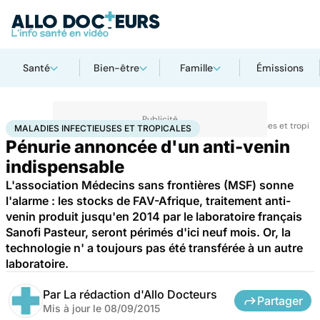
Santé
Bien-être
Famille
Émissions
Accueil
Santé
Maladies
Maladies infectieuses
Maladies infectieuses et tropica
MALADIES INFECTIEUSES ET TROPICALES
Pénurie annoncée d'un anti-venin
indispensable
L'association Médecins sans frontières (MSF) sonne
l'alarme : les stocks de FAV-Afrique, traitement anti-
venin produit jusqu'en 2014 par le laboratoire français
Sanofi Pasteur, seront périmés d'ici neuf mois. Or, la
technologie n' a toujours pas été transférée à un autre
laboratoire.
Par
La rédaction d'Allo Docteurs
Partager
Mis à jour le
08/09/2015