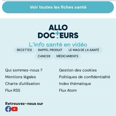
Voir toutes les fiches santé
Le sinus
Tout savoir sur
L
pilonidal, un
les virus
im
kyste douloureux
d
l
RECETTES
RAPPEL PRODUIT
LE MAG DE LA SANTÉ
CANCER
MÉDICAMENTS
Qui sommes-nous ?
Gestion des cookies
Mentions légales
Politiques de confidentialité
Charte d'utilisation
Index thématique
Flux RSS
Flux Atom
Retrouvez-nous sur