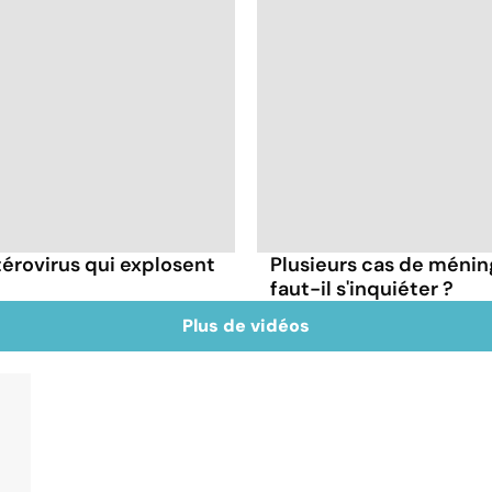
térovirus qui explosent
Plusieurs cas de méning
faut-il s'inquiéter ?
Plus de vidéos