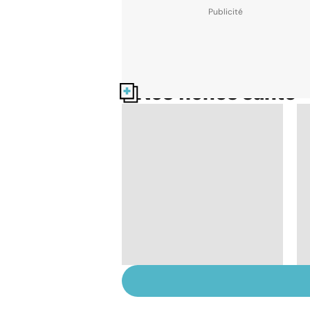
Nos fiches santé
La méningite : à
traiter en urgence