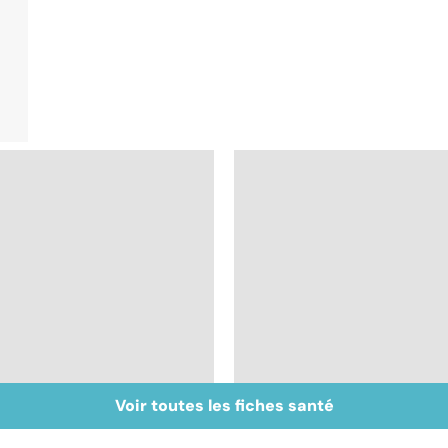
Voir toutes les fiches santé
Tout savoir sur les
Inflammation des
infections
amygdales : que faire