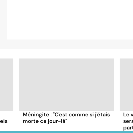
Méningite : "C'est comme si j'étais
Le 
els
morte ce jour-là"
ser
par