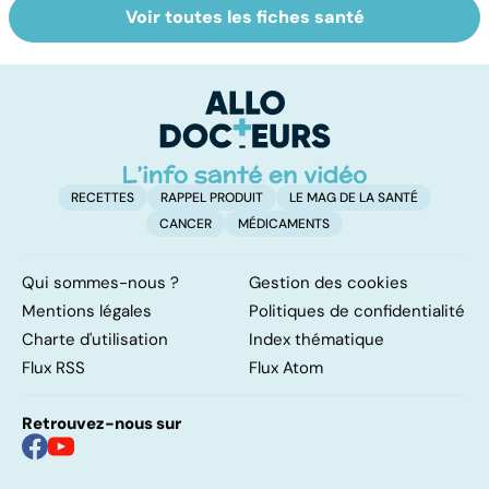
Voir toutes les fiches santé
Staphylocoque
La septicémie ou
To
doré : une
sepsis : quand les
le
bactérie sous
germes
p
surveillance
envahissent
l'organisme
RECETTES
RAPPEL PRODUIT
LE MAG DE LA SANTÉ
CANCER
MÉDICAMENTS
Qui sommes-nous ?
Gestion des cookies
Mentions légales
Politiques de confidentialité
Charte d'utilisation
Index thématique
Flux RSS
Flux Atom
Retrouvez-nous sur