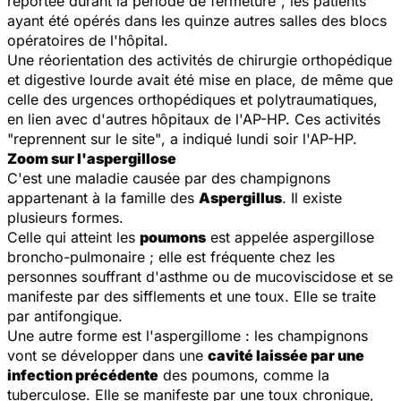
reportée durant la période de fermeture
", les patients
ayant été opérés dans les quinze autres salles des blocs
opératoires de l'hôpital.
Une réorientation des activités de chirurgie orthopédique
et digestive lourde avait été mise en place, de même que
celle des urgences orthopédiques et polytraumatiques,
en lien avec d'autres hôpitaux de l'AP-HP. Ces activités
"
reprennent sur le site"
, a indiqué lundi soir l'AP-HP.
Zoom sur l'aspergillose
C'est une maladie causée par des champignons
appartenant à la famille des
Aspergillus
. Il existe
plusieurs formes.
Celle qui atteint les
poumons
est appelée
aspergillose
broncho-pulmonaire
; elle est fréquente chez les
personnes souffrant d'asthme ou de mucoviscidose et se
manifeste par des sifflements et une toux. Elle se traite
par antifongique.
Une autre forme est l'
aspergillome
: les champignons
vont se développer dans une
cavité laissée par une
infection précédente
des poumons, comme la
tuberculose. Elle se manifeste par une toux chronique,