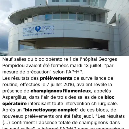
Neuf salles du bloc opératoire 1 de l'hôpital Georges
Pompidou avaient été fermées mardi 13 juillet, "
par
mesure de précaution
" selon l'AP-HP.
Les résultats des
prélèvements
de surveillance de
routine, effectués le 7 juillet 2016, avaient révélé la
présence de
champignons filamenteux
, appelés
Aspergillus, dans l'air de trois des salles de ce
bloc
opératoire
interdisant toute intervention chirurgicale.
Après un "
bio nettoyage complet
" de ces blocs, de
nouveaux prélèvements ont été faits jeudi. "
Les résultats
(...) confirment l'absence totale de champignons dans
les neuf salles"
, a informé l'AP-HP dans un communiqué.