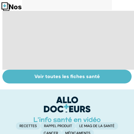
Nos fiches santé
Voir toutes les fiches santé
Staphylocoque
La septicémie ou
To
doré : une
sepsis : quand les
le
bactérie sous
germes
p
surveillance
envahissent
l'organisme
RECETTES
RAPPEL PRODUIT
LE MAG DE LA SANTÉ
CANCER
MÉDICAMENTS