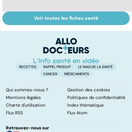
Voir toutes les fiches santé
Tout savoir sur
Inflammation des
Su
les infections
amygdales : que
le
pulmonaires
faire en cas
l'
d'angine ?
RECETTES
RAPPEL PRODUIT
LE MAG DE LA SANTÉ
CANCER
MÉDICAMENTS
Qui sommes-nous ?
Gestion des cookies
Mentions légales
Politiques de confidentialité
Charte d'utilisation
Index thématique
Flux RSS
Flux Atom
Retrouvez-nous sur