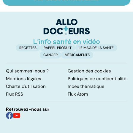
Tout savoir sur
Inflammation des
Su
les infections
amygdales : que
le
pulmonaires
faire en cas
l'
d'angine ?
RECETTES
RAPPEL PRODUIT
LE MAG DE LA SANTÉ
CANCER
MÉDICAMENTS
Qui sommes-nous ?
Gestion des cookies
Mentions légales
Politiques de confidentialité
Charte d'utilisation
Index thématique
Flux RSS
Flux Atom
Retrouvez-nous sur