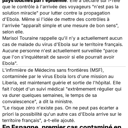
pays touchés par l'épidémie
. Elle a déclaré sur i-Télé
que le contrôle à l'arrivée des voyageurs "n'est pas la
solution miracle" pour lutter contre la propagation
d'Ebola. Même si l'idée de mettre des contrôles à
l'arrivée "apparaît simple et une mesure de bon sens",
selon elle.
Marisol Touraine rappelle qu'il n'y a actuellement aucun
cas de malade du virus d'Ebola sur le territoire français.
Aucune personne n'est actuellement surveillée "parce
que l'on s'inquiéterait de savoir si elle pourrait avoir
Ebola".
L'infirmière de Médecins sans frontières (MSF),
contaminée par le virus Ebola lors d'une mission au
Liberia, est maintenant guérie et sortie de l'hôpital. Elle
fait l'objet d'un suivi médical "extrêmement régulier qui
va durer quelques semaines, le temps de sa
convalescence", a dit la ministre.
"Le risque zéro n'existe pas. On ne peut pas écarter a
priori la possibilité qu'un autre cas d'Ebola arrive sur le
territoire français", a-t-elle ajouté.
En Espagne, premier cas contaminé en