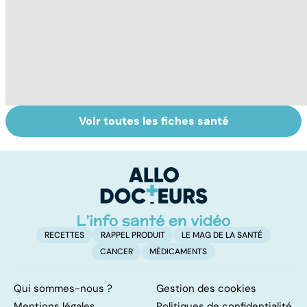
Voir toutes les fiches santé
Tout savoir sur
Votre santé en
M
les virus
vacances
ér
c
r
RECETTES
RAPPEL PRODUIT
LE MAG DE LA SANTÉ
CANCER
MÉDICAMENTS
Qui sommes-nous ?
Gestion des cookies
Mentions légales
Politiques de confidentialité