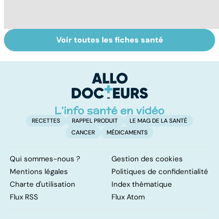
Voir toutes les fiches santé
Tout savoir sur
Inflammation des
Su
les infections
amygdales : que
le
pulmonaires
faire en cas
l'
d'angine ?
RECETTES
RAPPEL PRODUIT
LE MAG DE LA SANTÉ
CANCER
MÉDICAMENTS
Qui sommes-nous ?
Gestion des cookies
Mentions légales
Politiques de confidentialité
Charte d'utilisation
Index thématique
Flux RSS
Flux Atom