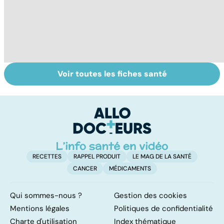
Voir toutes les fiches santé
Tout savoir sur
Inflammation des
Su
les infections
amygdales : que
le
pulmonaires
faire en cas
l'
d'angine ?
RECETTES
RAPPEL PRODUIT
LE MAG DE LA SANTÉ
CANCER
MÉDICAMENTS
Qui sommes-nous ?
Gestion des cookies
Mentions légales
Politiques de confidentialité
Charte d'utilisation
Index thématique