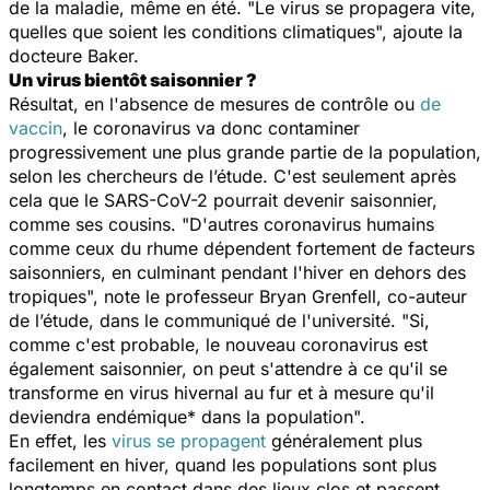
de la maladie, même en été. "
Le virus se propagera vite,
quelles que soient les conditions climatiques
", ajoute la
docteure Baker.
Un virus bientôt saisonnier ?
Résultat, en l'absence de mesures de contrôle ou
de
vaccin
, le coronavirus va donc contaminer
progressivement une plus grande partie de la population,
selon les chercheurs de l’étude. C'est seulement après
cela que le SARS-CoV-2 pourrait devenir saisonnier,
comme ses cousins. "
D'autres coronavirus humains
comme ceux du rhume dépendent fortement de facteurs
saisonniers, en culminant pendant l'hiver en dehors des
tropiques
", note le professeur Bryan Grenfell, co-auteur
de l’étude, dans le communiqué de l'université. "
Si,
comme c'est probable, le nouveau coronavirus est
également saisonnier, on peut s'attendre à ce qu'il se
transforme en virus hivernal au fur et à mesure qu'il
deviendra endémique* dans la population
".
En effet, les
virus se propagent
généralement plus
facilement en hiver, quand les populations sont plus
longtemps en contact dans des lieux clos et passent