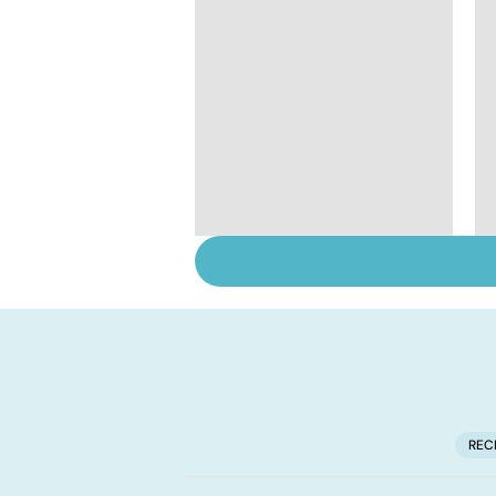
Dérèglement
hormonal : et si
c'était les
surrénales ?
REC