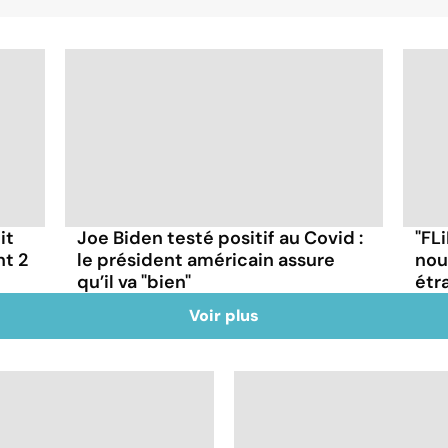
it
Joe Biden testé positif au Covid :
"FLi
nt 2
le président américain assure
nou
qu’il va "bien"
étr
Voir plus