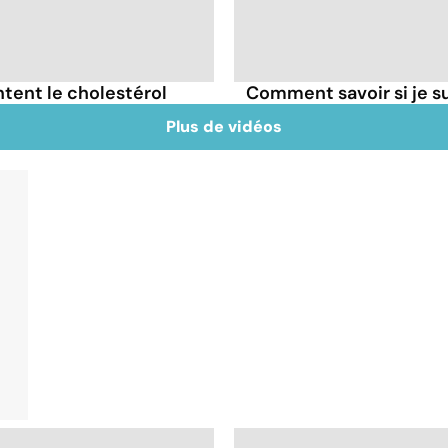
tent le cholestérol
Comment savoir si je 
Plus de vidéos