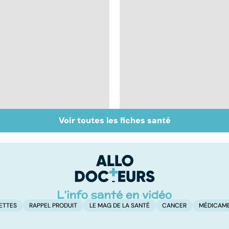
Voir toutes les fiches santé
Tout savoir sur les
Inflammation des
infections
amygdales : que faire
pulmonaires
en cas d'angine ?
ETTES
RAPPEL PRODUIT
LE MAG DE LA SANTÉ
CANCER
MÉDICAM