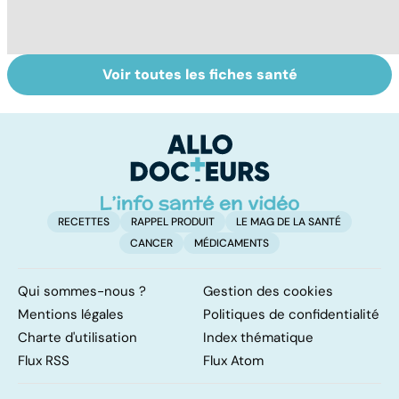
Voir toutes les fiches santé
Tout savoir sur
Inflammation des
Su
les infections
amygdales : que
le
pulmonaires
faire en cas
l'
d'angine ?
RECETTES
RAPPEL PRODUIT
LE MAG DE LA SANTÉ
CANCER
MÉDICAMENTS
Qui sommes-nous ?
Gestion des cookies
Mentions légales
Politiques de confidentialité
Charte d'utilisation
Index thématique
Flux RSS
Flux Atom