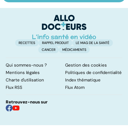
les infections
amygdales : que
le
pulmonaires
faire en cas
l'
d'angine ?
RECETTES
RAPPEL PRODUIT
LE MAG DE LA SANTÉ
CANCER
MÉDICAMENTS
Qui sommes-nous ?
Gestion des cookies
Mentions légales
Politiques de confidentialité
Charte d'utilisation
Index thématique
Flux RSS
Flux Atom
Retrouvez-nous sur