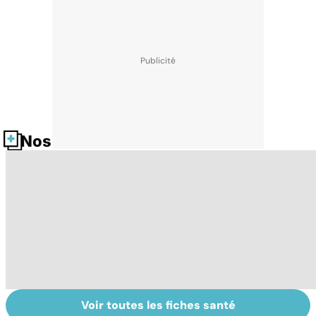
Nos fiches santé
Voir toutes les fiches santé
Tout savoir sur
Inflammation des
Su