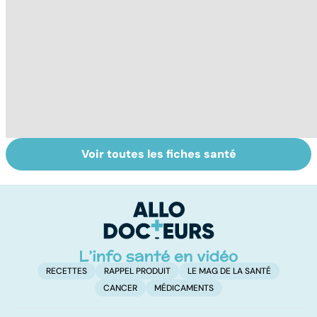
Voir toutes les fiches santé
Tout savoir sur
Inflammation des
Su
les infections
amygdales : que
le
pulmonaires
faire en cas
l'
d'angine ?
RECETTES
RAPPEL PRODUIT
LE MAG DE LA SANTÉ
CANCER
MÉDICAMENTS