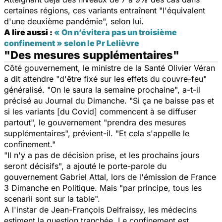
certaines régions, ces variants entraînent "l'équivalent
d'une deuxième pandémie", selon lui.
A lire aussi :
« On n’évitera pas un troisième
confinement » selon le Pr Lelièvre
"Des mesures supplémentaires"
Côté gouvernement, le ministre de la Santé Olivier Véran
a dit attendre "d'être fixé sur les effets du couvre-feu"
généralisé. "On le saura la semaine prochaine", a-t-il
précisé au Journal du Dimanche. "Si ça ne baisse pas et
si les variants [du Covid] commencent à se diffuser
partout", le gouvernement "prendra des mesures
supplémentaires", prévient-il. "Et cela s'appelle le
confinement."
"Il n'y a pas de décision prise, et les prochains jours
seront décisifs", a ajouté le porte-parole du
gouvernement Gabriel Attal, lors de l'émission de France
3 Dimanche en Politique. Mais "par principe, tous les
scenarii sont sur la table".
A l'instar de Jean-François Delfraissy, les médecins
estiment la question tranchée. Le confinement est