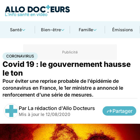
Santé
Bien-être
Famille
Émissions
Accueil
Santé
Maladies
Coronavirus
CORONAVIRUS
Covid 19 : le gouvernement hausse
le ton
Pour éviter une reprise probable de l’épidémie de
coronavirus en France, le 1er ministre a annoncé le
renforcement d'une série de mesures.
Par
La rédaction d'Allo Docteurs
Partager
Mis à jour le
12/08/2020