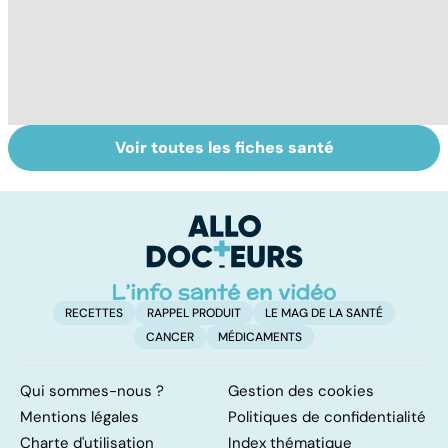
Voir toutes les fiches santé
Tout savoir sur
Inflammation des
Su
les infections
amygdales : que
le
pulmonaires
faire en cas
l'
d'angine ?
RECETTES
RAPPEL PRODUIT
LE MAG DE LA SANTÉ
CANCER
MÉDICAMENTS
Qui sommes-nous ?
Gestion des cookies
Mentions légales
Politiques de confidentialité
Charte d'utilisation
Index thématique