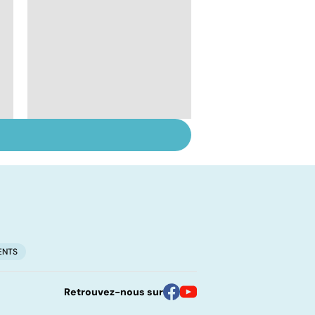
Le lupus, une maladie
complexe
ENTS
Retrouvez-nous sur