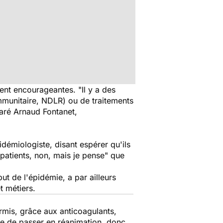
ent encourageantes. "Il y a des
immunitaire, NDLR) ou de traitements
claré Arnaud Fontanet,
idémiologiste, disant espérer qu'ils
 patients, non, mais je pense" que
t de l'épidémie, a par ailleurs
t métiers.
rmis, grâce aux anticoagulants,
que de passer en réanimation, donc