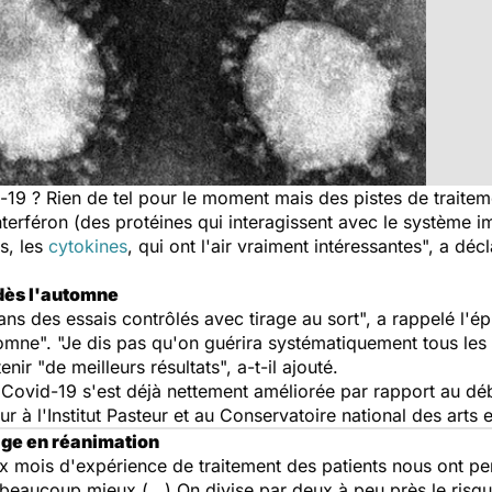
-19 ? Rien de tel pour le moment mais des pistes de traitem
interféron (des protéines qui interagissent avec le système 
s, les
cytokines
, qui ont l'air vraiment intéressantes", a dé
 dès l'automne
ns des essais contrôlés avec tirage au sort", a rappelé l'ép
utomne". "Je dis pas qu'on guérira systématiquement tous les
r "de meilleurs résultats", a-t-il ajouté.
ovid-19 s'est déjà nettement améliorée par rapport au débu
 à l'Institut Pasteur et au Conservatoire national des arts e
age en réanimation
ix mois d'expérience de traitement des patients nous ont pe
e beaucoup mieux (...) On divise par deux à peu près le ris