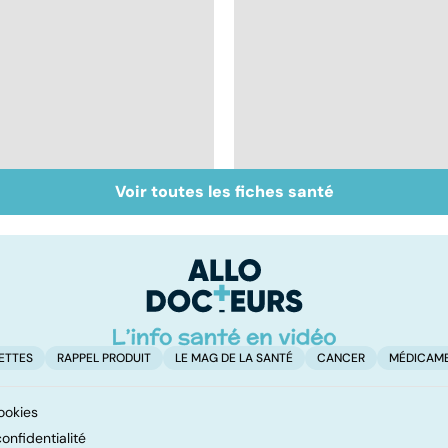
Voir toutes les fiches santé
Inflammation des
Suicide : prévenir le
amygdales : que faire
passage à l'acte
en cas d'angine ?
ETTES
RAPPEL PRODUIT
LE MAG DE LA SANTÉ
CANCER
MÉDICAM
ookies
onfidentialité