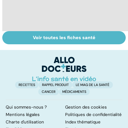
Voir toutes les fiches santé
Dérèglement
Tout savoir sur
I
hormonal : et si
les infections
a
c'était les
pulmonaires
fa
surrénales ?
d'
RECETTES
RAPPEL PRODUIT
LE MAG DE LA SANTÉ
CANCER
MÉDICAMENTS
Qui sommes-nous ?
Gestion des cookies
Mentions légales
Politiques de confidentialité
Charte d'utilisation
Index thématique