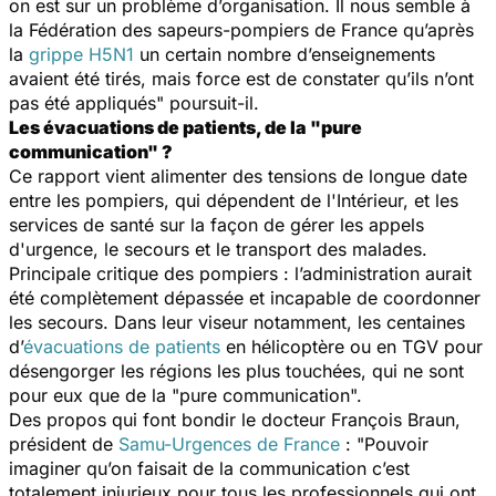
on est sur un problème d’organisation. Il nous semble à
la Fédération des sapeurs-pompiers de France qu’après
la
grippe H5N1
un certain nombre d’enseignements
avaient été tirés, mais force est de constater qu’ils n’ont
pas été appliqués
" poursuit-il.
Les évacuations de patients, de la "pure
communication" ?
Ce rapport vient alimenter des tensions de longue date
entre les pompiers, qui dépendent de l'Intérieur, et les
services de santé sur la façon de gérer les appels
d'urgence, le secours et le transport des malades.
Principale critique des pompiers : l’administration aurait
été complètement dépassée et incapable de coordonner
les secours. Dans leur viseur notamment, les centaines
d’
évacuations de patients
en hélicoptère ou en TGV pour
désengorger les régions les plus touchées, qui ne sont
pour eux que de la "
pure communication
".
Des propos qui font bondir le docteur François Braun,
président de
Samu-Urgences de France
: "
Pouvoir
imaginer qu’on faisait de la communication c’est
totalement injurieux pour tous les professionnels qui ont