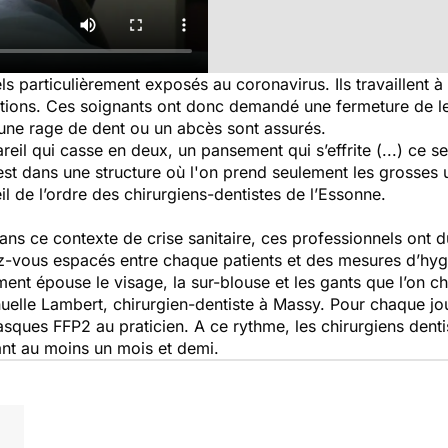
s particulièrement exposés au coronavirus. Ils travaillent à 
ctions. Ces soignants ont donc demandé une fermeture de leu
ne rage de dent ou un abcès sont assurés.
il qui casse en deux, un pansement qui s’effrite (...) ce s
est dans une structure où l'on prend seulement les grosses 
il de l’ordre des chirurgiens-dentistes de l’Essonne.
ans ce contexte de crise sanitaire, ces professionnels ont d
ez-vous espacés entre chaque patients et des mesures d’hygi
iment épouse le visage, la sur-blouse et les gants que l’on 
elle Lambert, chirurgien-dentiste à Massy. Pour chaque jou
asques FFP2 au praticien. A ce rythme, les chirurgiens dent
ant au moins un mois et demi.