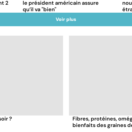
nt 2
le président américain assure
nou
qu’il va "bien"
étr
Voir plus
oir ?
Fibres, protéines, oméga
bienfaits des graines 