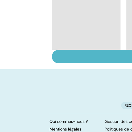
Dérèglement
hormonal : et si
c'était les
surrénales ?
REC
Qui sommes-nous ?
Gestion des c
Mentions légales
Politiques de c