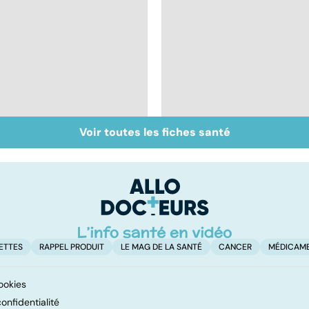
Voir toutes les fiches santé
Tout savoir sur les
Inflammation des
infections
amygdales : que faire
pulmonaires
en cas d'angine ?
ETTES
RAPPEL PRODUIT
LE MAG DE LA SANTÉ
CANCER
MÉDICAM
ookies
onfidentialité