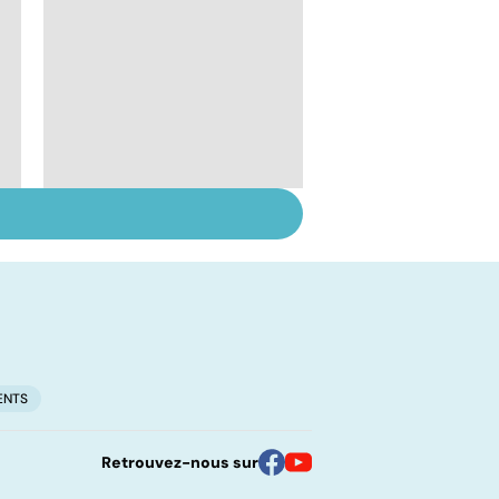
Suicide : prévenir le
passage à l'acte
ENTS
Retrouvez-nous sur