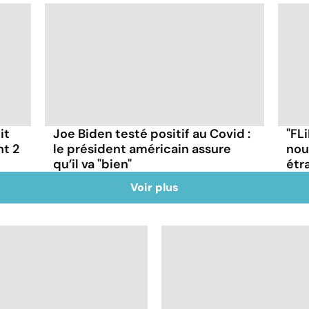
it
Joe Biden testé positif au Covid :
"FLi
nt 2
le président américain assure
nou
qu’il va "bien"
étr
Voir plus