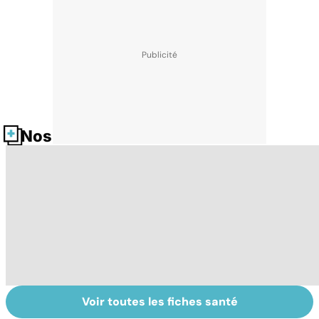
Nos fiches santé
Voir toutes les fiches santé
Dérèglement
Tout savoir sur
I