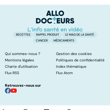
hormonal : et si
les infections
a
c'était les
pulmonaires
fa
surrénales ?
d'
RECETTES
RAPPEL PRODUIT
LE MAG DE LA SANTÉ
CANCER
MÉDICAMENTS
Qui sommes-nous ?
Gestion des cookies
Mentions légales
Politiques de confidentialité
Charte d'utilisation
Index thématique
Flux RSS
Flux Atom
Retrouvez-nous sur