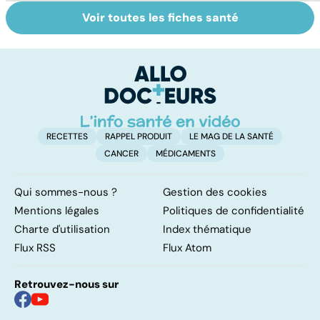
Voir toutes les fiches santé
Tout savoir sur
Inflammation des
Su
les infections
amygdales : que
le
pulmonaires
faire en cas
l'
d'angine ?
RECETTES
RAPPEL PRODUIT
LE MAG DE LA SANTÉ
CANCER
MÉDICAMENTS
Qui sommes-nous ?
Gestion des cookies
Mentions légales
Politiques de confidentialité
Charte d'utilisation
Index thématique
Flux RSS
Flux Atom
Retrouvez-nous sur