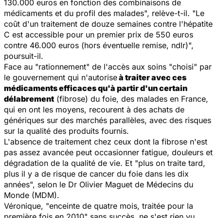
130.000 euros en fonction des combinaisons de
médicaments et du profil des malades", relève-t-il. "Le
coût d'un traitement de douze semaines contre l'hépatite
C est accessible pour un premier prix de 550 euros
contre 46.000 euros (hors éventuelle remise, ndlr)",
poursuit-il.
Face au "rationnement" de l'accès aux soins "choisi" par
le gouvernement qui n'autorise
à traiter avec ces
médicaments efficaces qu'à partir d'un certain
délabrement
(fibrose) du foie, des malades en France,
qui en ont les moyens, recourent à des achats de
génériques sur des marchés parallèles, avec des risques
sur la qualité des produits fournis.
L'absence de traitement chez ceux dont la fibrose n'est
pas assez avancée peut occasionner fatigue, douleurs et
dégradation de la qualité de vie. Et "plus on traite tard,
plus il y a de risque de cancer du foie dans les dix
années", selon le Dr Olivier Maguet de Médecins du
Monde (MDM).
Véronique, "enceinte de quatre mois, traitée pour la
première fois en 2010" sans succès, ne s'est rien vu