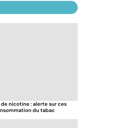
de nicotine : alerte sur ces
onsommation du tabac