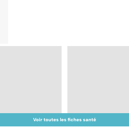
Voir toutes les fiches santé
BPCO, la bronchite du
Les méthodes qui
fumeur
fonctionnent