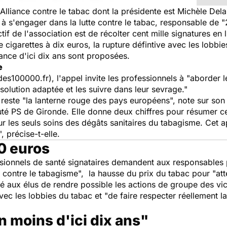
e d'Alliance contre le tabac dont la présidente est Michèle Del
à s'engager dans la lutte contre le tabac, responsable de "2
if de l'association est de récolter cent mille signatures en
cigarettes à dix euros, la rupture défintive avec les lobbie
nce d'ici dix ans sont proposées.
e
des100000.fr), l'appel invite les professionnels à "aborder 
e solution adaptée et les suivre dans leur sevrage."
este "la lanterne rouge des pays européens", note sur so
puté PS de Gironde. Elle donne deux chiffres pour résumer c
r les seuls soins des dégâts sanitaires du tabagisme. Cet a
, précise-t-elle.
0 euros
ssionnels de santé signataires demandent aux responsables po
ce contre le tabagisme", la hausse du prix du tabac pour "at
é aux élus de rendre possible les actions de groupe des vic
ec les lobbies du tabac et "de faire respecter réellement la l
 moins d'ici dix ans"