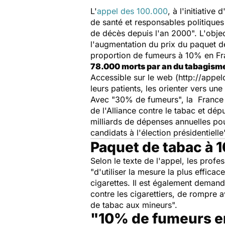
L'
appel des 100.000
, à l'initiativ
de santé et responsables politiques 
de décès depuis l'an 2000". L'object
l'augmentation du prix du paquet de 
proportion de fumeurs à 10% en Fra
78.000 morts par an du tabagism
Accessible sur le web (http://appel
leurs patients, les orienter vers un
Avec "30% de fumeurs", la France r
de l'Alliance contre le tabac et dé
milliards de dépenses annuelles pou
candidats à l'élection présidentielle"
Paquet de tabac à 1
Selon le texte de l'appel, les profe
"d'utiliser la mesure la plus effica
cigarettes. Il est également demand
contre les cigarettiers, de rompre av
de tabac aux mineurs".
"10% de fumeurs en