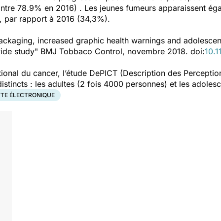
ntre 78.9% en 2016) . Les jeunes fumeurs apparaissent ég
, par rapport à 2016 (34,3%).
packaging, increased graphic health warnings and adolescent
wide study" BMJ Tobbaco Control, novembre 2018. doi:
10.
t national du cancer, l’étude DePICT (Description des Percept
stincts : les adultes (2 fois 4000 personnes) et les adoles
TTE ÉLECTRONIQUE