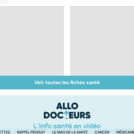
Voir toutes les fiches santé
BPCO, la bronchite du
Les méthodes qui
fumeur
fonctionnent
vraiment pour arrête
de fumer !
ETTES
RAPPEL PRODUIT
LE MAG DE LA SANTÉ
CANCER
MÉDICAM