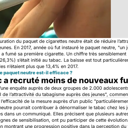
auration du paquet de cigarettes neutre était de réduire l’att
eunes. En 2017, année où fut instauré le paquet neutre, "
un 
 fumé sa première cigarette. Un chiffre très sensiblement i
6,3%) s’était initié au tabac. La baisse est tout particulièr
lles n’étaient plus que 13,4% en 2017.
le paquet neutre est-il efficace ?
ac a recruté moins de nouveaux 
d’une enquête auprès de deux groupes de 2.000 adolescents a
l de l’attractivité du tabagisme auprès des jeunes
", comment
e l’efficacité de la mesure auprès d’un public "
particulièreme
utre pourrait contribuer à dénormaliser le tabac chez les j
es dans un communiqué. Elles précisent que plusieurs autre
nes de sensibilisation, ont pu participer de cette évolution
n, en montrant une progression positive dans la perception 