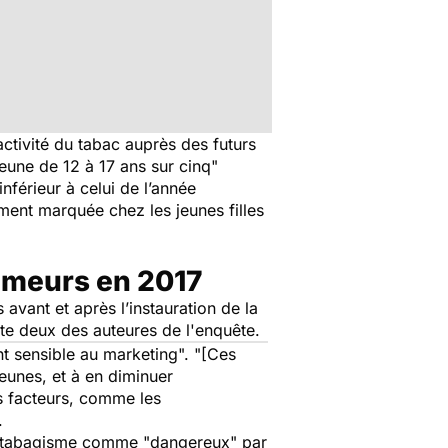
ractivité du tabac auprès des futurs
jeune de 12 à 17 ans sur cinq
"
nférieur à celui de l’année
ement marquée chez les jeunes filles
fumeurs en 2017
vant et après l’instauration de la
e deux des auteures de l'enquête.
nt sensible au marketing
". "
[Ces
eunes, et à en diminuer
s facteurs, comme les
.
du tabagisme comme "
dangereux
" par