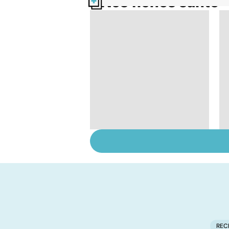
Nos fiches santé
Comment tenir ses
bonnes résolutions
REC