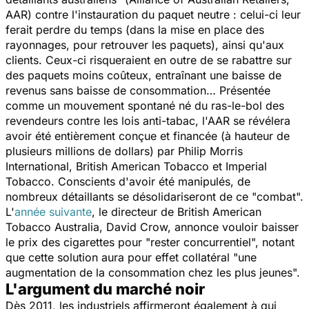
AAR
) contre l'instauration du paquet neutre : celui-ci leur
ferait perdre du temps (dans la mise en place des
rayonnages, pour retrouver les paquets), ainsi qu'aux
clients. Ceux-ci risqueraient en outre de se rabattre sur
des paquets moins coûteux, entraînant une baisse de
revenus sans baisse de consommation… Présentée
comme un mouvement spontané né du ras-le-bol des
revendeurs contre les lois anti-tabac, l'AAR se révélera
avoir été entièrement conçue et financée (à hauteur de
plusieurs millions de dollars) par Philip Morris
International, British American Tobacco et Imperial
Tobacco. Conscients d'avoir été manipulés, de
nombreux détaillants se désolidariseront de ce "combat".
L'
année suivante
, le directeur de
British American
Tobacco Australia
, David Crow, annonce vouloir baisser
le prix des cigarettes pour "rester concurrentiel", notant
que cette solution aura pour effet collatéral "une
augmentation de la consommation chez les plus jeunes".
L'argument du marché noir
Dès 2011, les industriels affirmeront également à qui