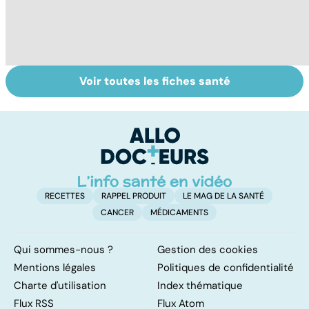
Voir toutes les fiches santé
Tout savoir sur
Inflammation des
Su
les infections
amygdales : que
le
pulmonaires
faire en cas
l'
d'angine ?
RECETTES
RAPPEL PRODUIT
LE MAG DE LA SANTÉ
CANCER
MÉDICAMENTS
Qui sommes-nous ?
Gestion des cookies
Mentions légales
Politiques de confidentialité
Charte d'utilisation
Index thématique
Flux RSS
Flux Atom