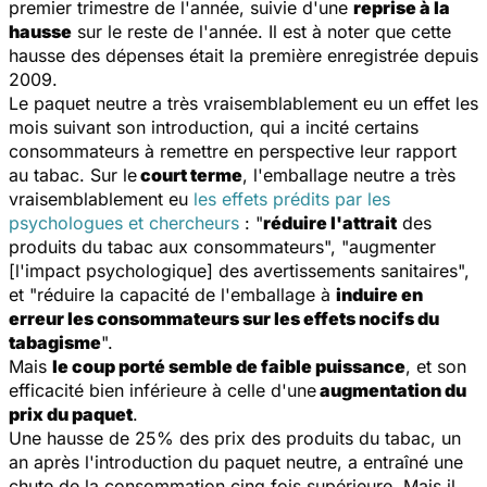
premier trimestre de l'année, suivie d'une
reprise à la
hausse
sur le reste de l'année. Il est à noter que cette
hausse des dépenses était la première enregistrée depuis
2009.
Le paquet neutre a très vraisemblablement eu un effet les
mois suivant son introduction, qui a incité certains
consommateurs à remettre en perspective leur rapport
au tabac. Sur le
court terme
, l'emballage neutre a très
vraisemblablement eu
les effets prédits par les
psychologues et chercheurs
: "
réduire l'attrait
des
produits du tabac aux consommateurs", "augmenter
[l'impact psychologique] des avertissements sanitaires",
et "réduire la capacité de l'emballage à
induire en
erreur les consommateurs sur les effets nocifs du
tabagisme
".
Mais
le coup porté semble de faible puissance
, et son
efficacité bien inférieure à celle d'une
augmentation du
prix du paquet
.
Une hausse de 25% des prix des produits du tabac, un
an après l'introduction du paquet neutre, a entraîné une
chute de la consommation cinq fois supérieure. Mais il