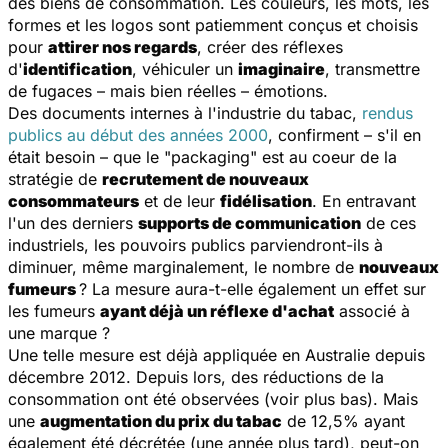
des biens de consommation. Les couleurs, les mots, les
formes et les logos sont patiemment conçus et choisis
pour
attirer nos regards
, créer des réflexes
d'
identification
, véhiculer un
imaginaire
, transmettre
de fugaces – mais bien réelles – émotions.
Des documents internes à l'industrie du tabac,
rendus
publics au début des années 2000
, confirment – s'il en
était besoin – que le "packaging" est au coeur de la
stratégie de
recrutement de nouveaux
consommateurs
et de leur
fidélisation
. En entravant
l'un des derniers
supports de communication
de ces
industriels, les pouvoirs publics parviendront-ils à
diminuer, même marginalement, le nombre de
nouveaux
fumeurs
? La mesure aura-t-elle également un effet sur
les fumeurs
ayant déjà un réflexe d'achat
associé à
une marque ?
Une telle mesure est déjà appliquée en Australie depuis
décembre 2012. Depuis lors, des réductions de la
consommation ont été observées (voir plus bas). Mais
une
augmentation du prix du tabac
de 12,5% ayant
également été décrétée (une année plus tard), peut-on