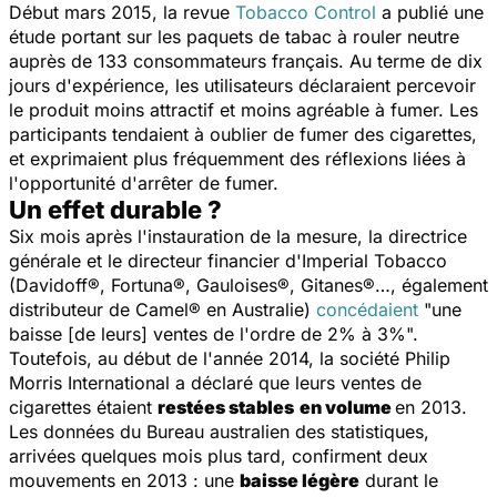
Début mars 2015, la revue
Tobacco Control
a publié une
étude portant sur les paquets de tabac à rouler neutre
auprès de 133 consommateurs français. Au terme de dix
jours d'expérience, les utilisateurs déclaraient percevoir
le produit moins attractif et moins agréable à fumer. Les
participants tendaient à oublier de fumer des cigarettes,
et exprimaient plus fréquemment des réflexions liées à
l'opportunité d'arrêter de fumer.
Un effet durable ?
Six mois après l'instauration de la mesure, la directrice
générale et le directeur financier d'
Imperial
Tobacco
(Davidoff®, Fortuna®, Gauloises®, Gitanes®…, également
distributeur de Camel® en Australie)
concédaient
"une
baisse [de leurs] ventes de l'ordre de 2% à 3%".
Toutefois, au début de l'année 2014, la société
Philip
Morris International
a déclaré que leurs ventes de
cigarettes étaient
restées stables
en volume
en 2013.
Les données du Bureau australien des statistiques,
arrivées quelques mois plus tard, confirment deux
mouvements en 2013 : une
baisse légère
durant le