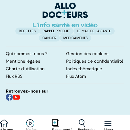
d'
RECETTES
RAPPEL PRODUIT
LE MAG DE LA SANTÉ
CANCER
MÉDICAMENTS
Qui sommes-nous ?
Gestion des cookies
Mentions légales
Politiques de confidentialité
Charte d'utilisation
Index thématique
Flux RSS
Flux Atom
Retrouvez-nous sur
À la une
Vidéos
Recherche
Menu
Fiches santé