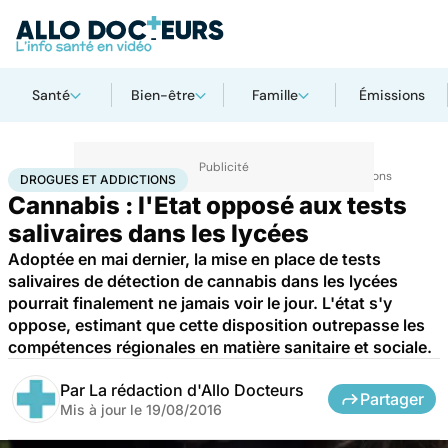
Santé
Bien-être
Famille
Émissions
Accueil
Santé
Maladies
Drogues et addictions
Drogues et addictions
DROGUES ET ADDICTIONS
Cannabis : l'Etat opposé aux tests
salivaires dans les lycées
Adoptée en mai dernier, la mise en place de tests
salivaires de détection de cannabis dans les lycées
pourrait finalement ne jamais voir le jour. L'état s'y
oppose, estimant que cette disposition outrepasse les
compétences régionales en matière sanitaire et sociale.
Par
La rédaction d'Allo Docteurs
Partager
Mis à jour le
19/08/2016