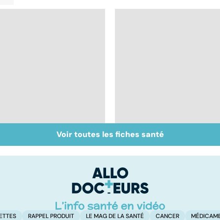
Voir toutes les fiches santé
Les méthodes qui
Les solutions pour en
fonctionnent
finir avec la cigarette
vraiment pour arrêter
de fumer !
ETTES
RAPPEL PRODUIT
LE MAG DE LA SANTÉ
CANCER
MÉDICAM