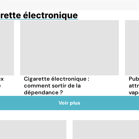
arette électronique
ux
Cigarette électronique :
Publ
e
comment sortir de la
attr
dépendance ?
vap
Voir plus