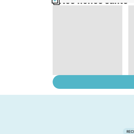
Nos fiches santé
Comment tenir ses
bonnes résolutions
REC