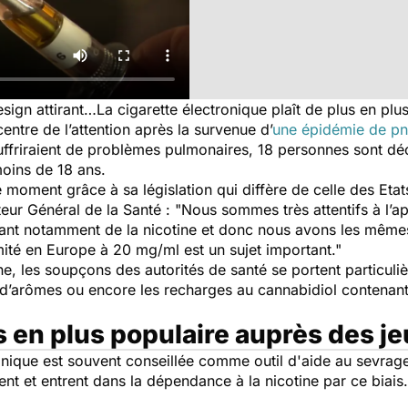
design attirant…La cigarette électronique plaît de plus en pl
centre de l’attention après la survenue d’
une épidémie de pn
ouffriraient de problèmes pulmonaires, 18 personnes sont d
oins de 18 ans.
 moment grâce à sa législation qui diffère de celle des Eta
eur Général de la Santé :
"Nous sommes très attentifs à l’ap
ant notamment de la nicotine et donc nous avons les mêmes 
imité en Europe à 20 mg/ml est un sujet important."
ine, les soupçons des autorités de santé se portent particul
s d’arômes ou encore les recharges au cannabidiol contenan
s en plus populaire auprès des j
onique est souvent conseillée comme outil d'aide au sevrage
t et entrent dans la dépendance à la nicotine par ce biais. 