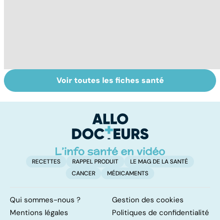
Voir toutes les fiches santé
À quoi servent
Des battements
To
les
de coeur
le
anticoagulants ?
irréguliers
p
RECETTES
RAPPEL PRODUIT
LE MAG DE LA SANTÉ
CANCER
MÉDICAMENTS
Qui sommes-nous ?
Gestion des cookies
Mentions légales
Politiques de confidentialité